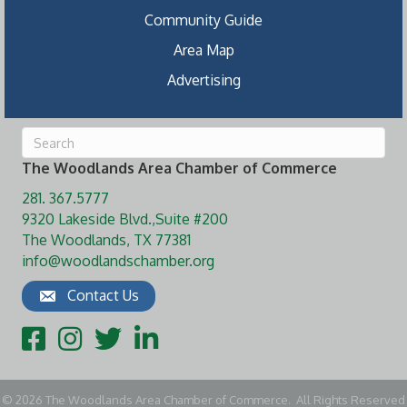
Community Guide
Area Map
Advertising
The Woodlands Area Chamber of Commerce
281. 367.5777
9320 Lakeside Blvd.,Suite #200
The Woodlands, TX 77381
info@woodlandschamber.org
Contact Us
Facebook
Instagram
Twitter
LinkedIn
©
2026
The Woodlands Area Chamber of Commerce.
All Rights Reserved